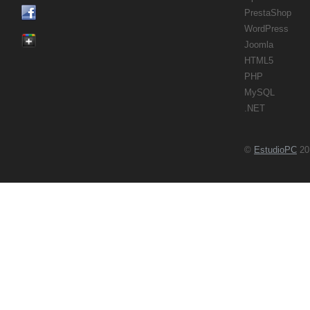
PrestaShop
WordPress
Joomla
HTML5
PHP
MySQL
.NET
©
EstudioPC
201