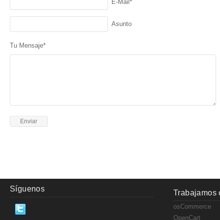
E-Mail*
Asunto
Tu Mensaje*
Síguenos
Trabajamos 
osCommerce
OpenCart