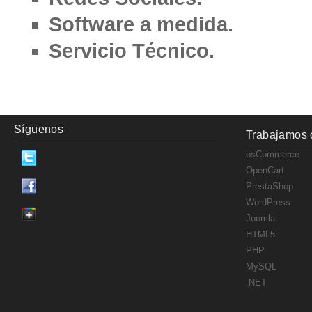
Software a medida.
Servicio Técnico.
Síguenos
Trabajamos 
osCommerce
OpenCart
PrestaShop
WordPress
Joomla
HTML5
PHP
MySQL
.NET