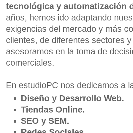
tecnológica y automatización 
años, hemos ido adaptando nuestr
exigencias del mercado y más co
clientes, de diferentes sectores y
asesoramos en la toma de decisi
La importancia del posicionamiento web, la calidad de contenidos y el buen
comerciales.
En estudioPC nos dedicamos a la
Diseño y Desarrollo Web.
Tiendas Online.
SEO y SEM.
Redes Sociales.